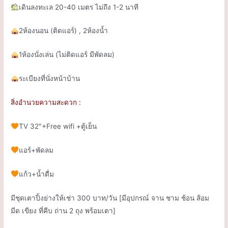
เดินลงทะเล
20-40
เมตร ไม่ถึง
1-2
นาที
2
ห้องนอน
(
ติดแอร์
) , 2ห้องน้ำ
1
ห้องนั่งเล่น
(
ไม่ติดแอร์ มีพัดลม
)
ระเบียงที่นั่งหน้าบ้าน
สิ่งอำนวยความสะดวก
:
TV 32″+Free wifi
+ตู้เย็น
แอร์+
พัดลม
แก้ว
+
น้ำดื่ม
มีชุดเตาปิ้งย่างให้เช่า 300 บาท/วัน [มีอุปกรณ์ จาน ชาม ช้อน ส้อม
มีด เขียง ที่คีบ ถ่าน 2 ถุง พร้อมเตา]